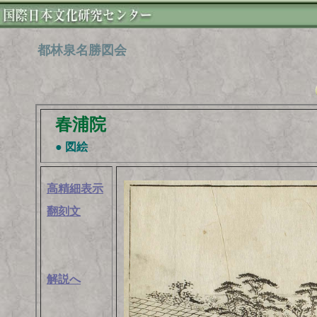
都林泉名勝図会
春浦院
● 図絵
高精細表示
翻刻文
解説へ