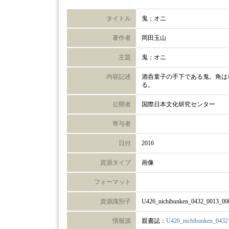
タイトル
鬼；オニ
著作者
岡田玉山
主題
鬼；オニ
内容記述
酒呑童子の手下である鬼。角は
る。
公開者
国際日本文化研究センター
寄与者
日付
2016
資源タイプ
画像
フォーマット
資源識別子
U426_nichibunken_0432_0013_00
情報源
親書誌：
U426_nichibunken_0432