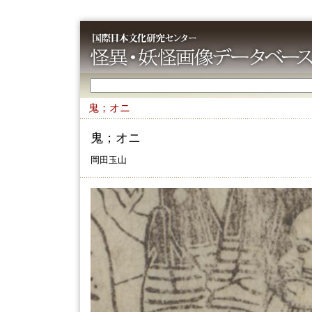
鬼；オニ
鬼；オニ
岡田玉山