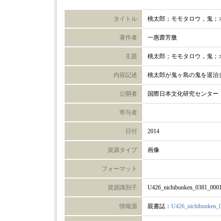
タイトル
桃太郎；モモタロウ，鬼；
著作者
一惠齋芳㡬
主題
桃太郎；モモタロウ，鬼；
内容記述
桃太郎が鬼ヶ島の鬼を退治
公開者
国際日本文化研究センター
寄与者
日付
2014
資源タイプ
画像
フォーマット
資源識別子
U426_nichibunken_0381_000
情報源
親書誌：
U426_nichibunken_