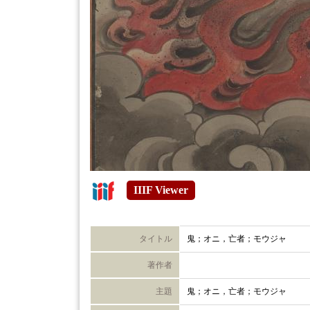
IIIF Viewer
タイトル
鬼；オニ，亡者；モウジャ
著作者
主題
鬼；オニ，亡者；モウジャ