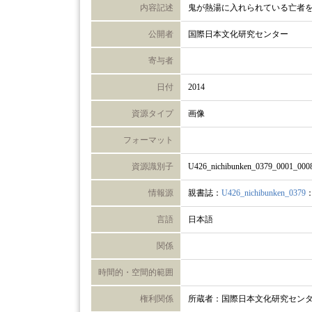
内容記述
鬼が熱湯に入れられている亡者
公開者
国際日本文化研究センター
寄与者
日付
2014
資源タイプ
画像
フォーマット
資源識別子
U426_nichibunken_0379_0001_000
情報源
親書誌：
U426_nichibunken_0379
言語
日本語
関係
時間的・空間的範囲
権利関係
所蔵者：国際日本文化研究セン