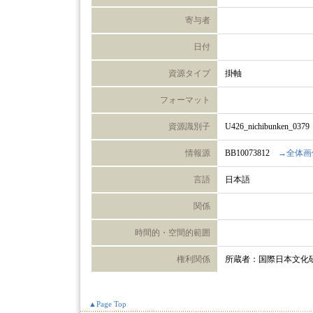
寄与者
日付
資源タイプ
掛軸
フォーマット
資源識別子
U426_nichibunken_0379
情報源
BB10073812
→全体画
言語
日本語
関係
時間的・空間的範囲
権利関係
所蔵者：国際日本文化
▲Page Top