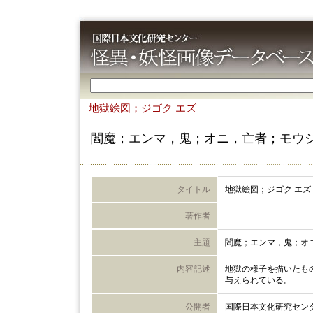
地獄絵図；ジゴク エズ
閻魔；エンマ，鬼；オニ，亡者；モウ
タイトル
地獄絵図；ジゴク エズ
著作者
主題
閻魔；エンマ，鬼；オ
内容記述
地獄の様子を描いたも
与えられている。
公開者
国際日本文化研究セン