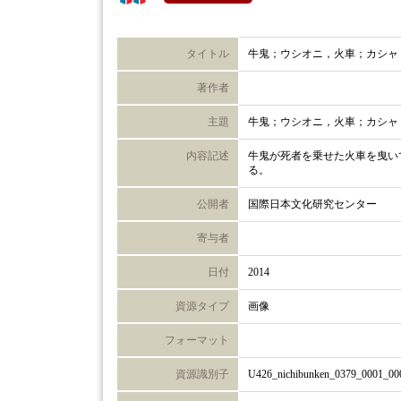
タイトル
牛鬼；ウシオニ，火車；カシャ
著作者
主題
牛鬼；ウシオニ，火車；カシャ
内容記述
牛鬼が死者を乗せた火車を曳い
る。
公開者
国際日本文化研究センター
寄与者
日付
2014
資源タイプ
画像
フォーマット
資源識別子
U426_nichibunken_0379_0001_00