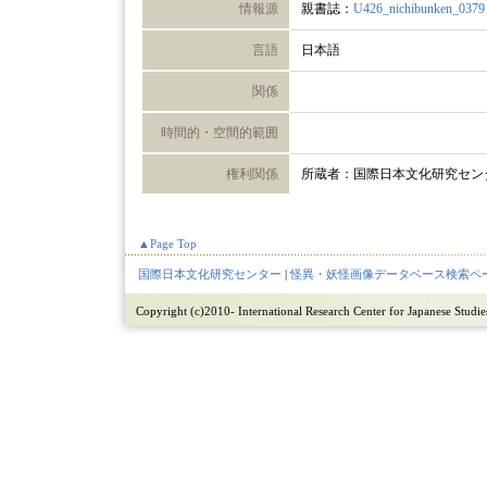
情報源
親書誌：
U426_nichibunken_0379
言語
日本語
関係
時間的・空間的範囲
権利関係
所蔵者：国際日本文化研究セン
▲Page Top
国際日本文化研究センター
|
怪異・妖怪画像データベース検索ペ
Copyright (c)2010- International Research Center for Japanese Studies