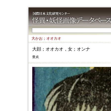
大かお；オオカオ
大顔；オオカオ，女；オンナ
豊貞