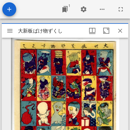
1
Mirador
大新板ばけ物ずくし
大新板ばけ物ずくし
viewer