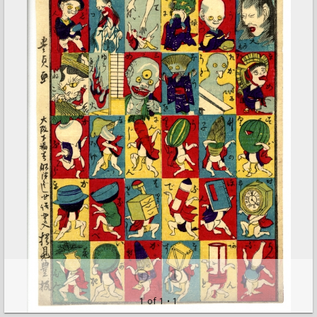
1 of 1
• 1