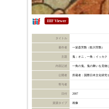
IIIF Viewer
タイトル
著作者
一栄斎芳艶（歌川芳艶）
主題
鬼；オニ，一角；イッカク
内容記述
一角の鬼。鬼の舞いを見物
公開者
所蔵者：国際日本文化研究
寄与者
日付
2007
資源タイプ
画像