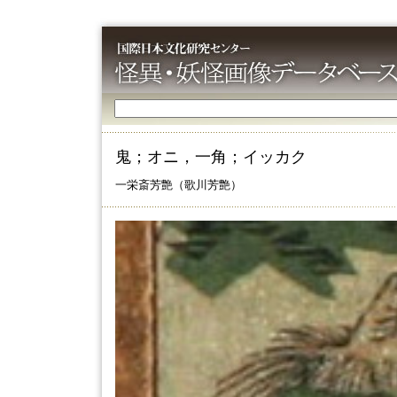
鬼；オニ，一角；イッカク
一栄斎芳艶（歌川芳艶）