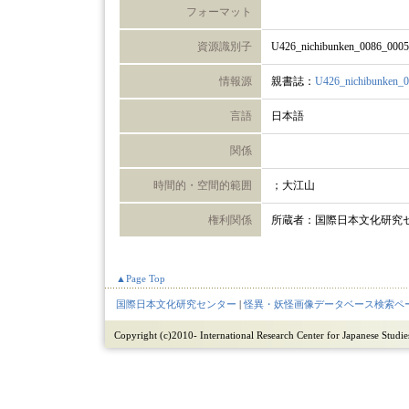
フォーマット
資源識別子
U426_nichibunken_0086_000
情報源
親書誌：
U426_nichibunken_
言語
日本語
関係
時間的・空間的範囲
；大江山
権利関係
所蔵者：国際日本文化研究
▲Page Top
国際日本文化研究センター
|
怪異・妖怪画像データベース検索ペ
Copyright (c)2010- International Research Center for Japanese Studies