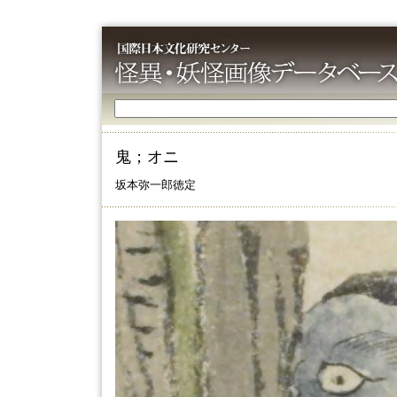
鬼；オニ
坂本弥一郎徳定