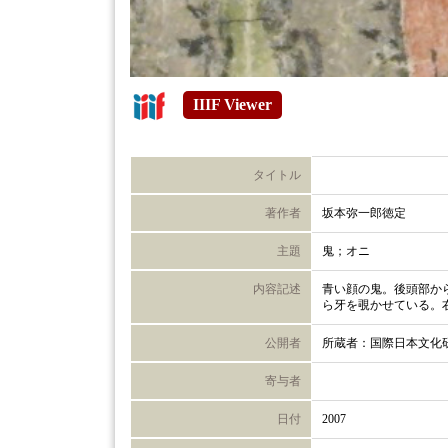
IIIF Viewer
タイトル
著作者
坂本弥一郎徳定
主題
鬼；オニ
内容記述
青い顔の鬼。後頭部か
ら牙を覗かせている。
公開者
所蔵者：国際日本文化
寄与者
日付
2007