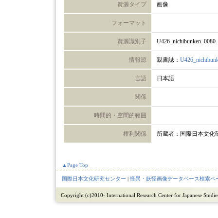
資源タイプ
画像
フォーマット
資源識別子
U426_nichibunken_0080
情報源
親書誌：
U426_nichibun
言語
日本語
関係
時間的・空間的範囲
権利関係
所蔵者：国際日本文化
▲Page Top
国際日本文化研究センター
|
怪異・妖怪画像データベース検索ペ
Copyright (c)2010- International Research Center for Japanese Studies