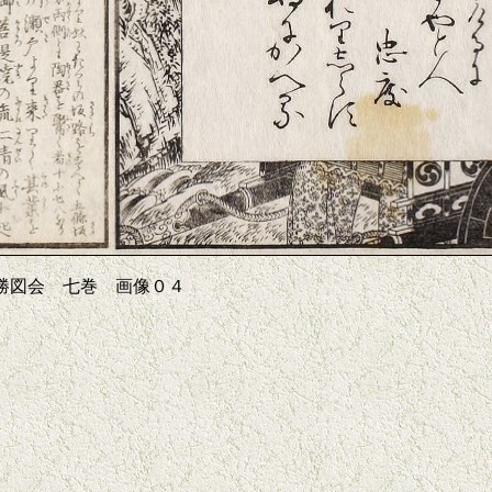
勝図会 七巻 画像０４