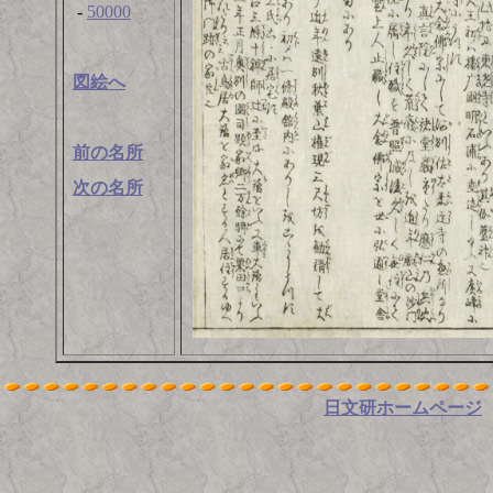
-
50000
図絵へ
前の名所
次の名所
日文研ホームページ