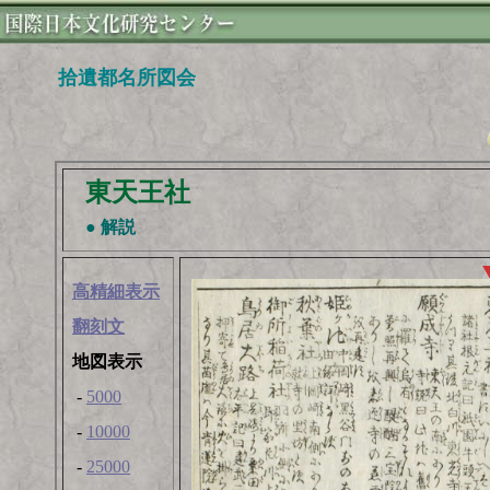
拾遺都名所図会
東天王社
● 解説
高精細表示
翻刻文
地図表示
-
5000
-
10000
-
25000