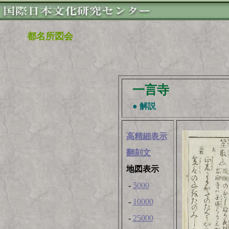
都名所図会
一言寺
● 解説
高精細表示
翻刻文
地図表示
-
5000
-
10000
-
25000