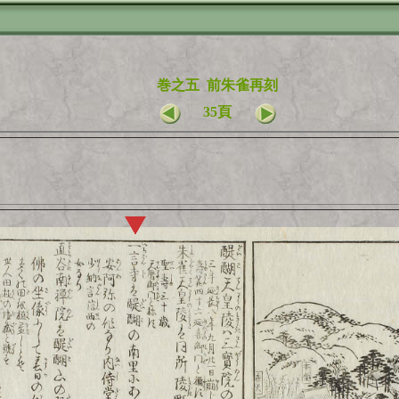
巻之五 前朱雀再刻
35頁