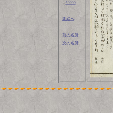
-
50000
図絵へ
前の名所
次の名所