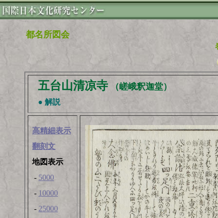
都名所図会
五台山清凉寺
（嵯峨釈迦堂）
● 解説
高精細表示
翻刻文
地図表示
-
5000
-
10000
-
25000