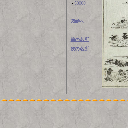
-
50000
図絵へ
前の名所
次の名所