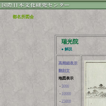
都名所図会
瑞光院
● 解説
高精細表示
翻刻文
地図表示
-
5000
-
10000
-
25000