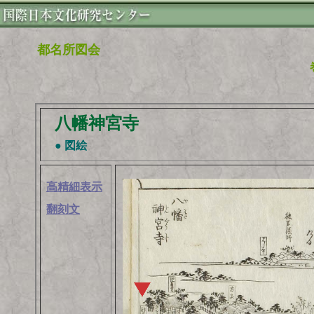
都名所図会
八幡神宮寺
● 図絵
高精細表示
翻刻文