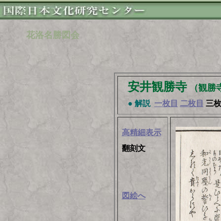
花洛名勝図会
安井観勝寺
（観勝
● 解説
一枚目
二枚目
三
高精細表示
翻刻文
図絵へ