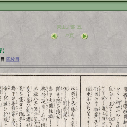
東山之部 五
27頁
寺）
枚目
四枚目