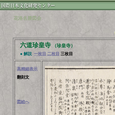
花洛名勝図会
六道珍皇寺
（珍皇寺）
● 解説
一枚目
二枚目
三枚目
高精細表示
翻刻文
図絵へ