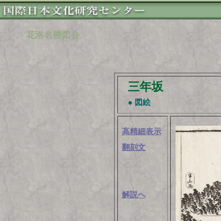
花洛名勝図会
三年坂
● 図絵
高精細表示
翻刻文
解説へ