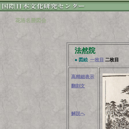
花洛名勝図会
法然院
● 図絵
一枚目
二枚目
高精細表示
翻刻文
解説へ