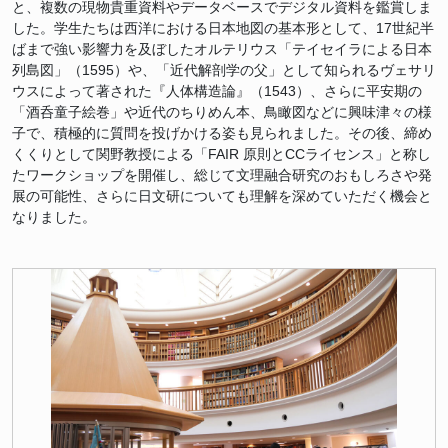
と、複数の現物貴重資料やデータベースでデジタル資料を鑑賞しま
した。学生たちは西洋における日本地図の基本形として、17世紀半
ばまで強い影響力を及ぼしたオルテリウス「テイセイラによる日本
列島図」（1595）や、「近代解剖学の父」として知られるヴェサリ
ウスによって著された『人体構造論』（1543）、さらに平安期の
「酒呑童子絵巻」や近代のちりめん本、鳥瞰図などに興味津々の様
子で、積極的に質問を投げかける姿も見られました。その後、締め
くくりとして関野教授による「FAIR 原則とCCライセンス」と称し
たワークショップを開催し、総じて文理融合研究のおもしろさや発
展の可能性、さらに日文研についても理解を深めていただく機会と
なりました。