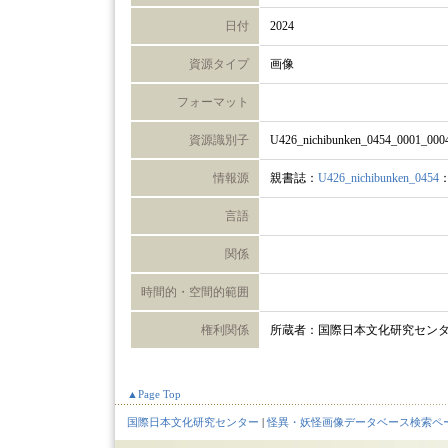
日付
2024
資源タイプ
画像
フォーマット
資源識別子
U426_nichibunken_0454_0001_000
情報源
親書誌：
U426_nichibunken_0454
言語
関係
時間的・空間的範囲
権利関係
所蔵者：国際日本文化研究セン
▲Page Top
国際日本文化研究センター
|
怪異・妖怪画像データベース検索ペ