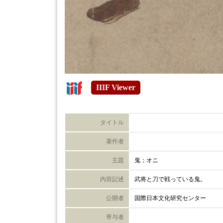
IIIF Viewer
タイトル
著作者
主題
鬼；オニ
内容記述
武将と刀で戦っている鬼。
公開者
国際日本文化研究センター
寄与者