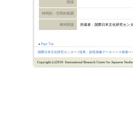
関係
時間的・空間的範囲
権利関係
所蔵者：国際日本文化研究セン
▲Page Top
国際日本文化研究センター
|
怪異・妖怪画像データベース検索ペ
Copyright (c)2010- International Research Center for Japanese Studies