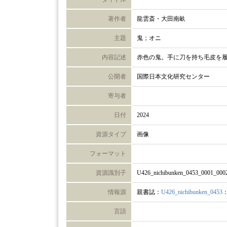
著作者
龍雲斎・大田南畝
主題
鬼；オニ
内容記述
赤色の鬼。手に刀を持ち毛皮を
公開者
国際日本文化研究センター
寄与者
日付
2024
資源タイプ
画像
フォーマット
資源識別子
U426_nichibunken_0453_0001_000
情報源
親書誌：
U426_nichibunken_0453
言語