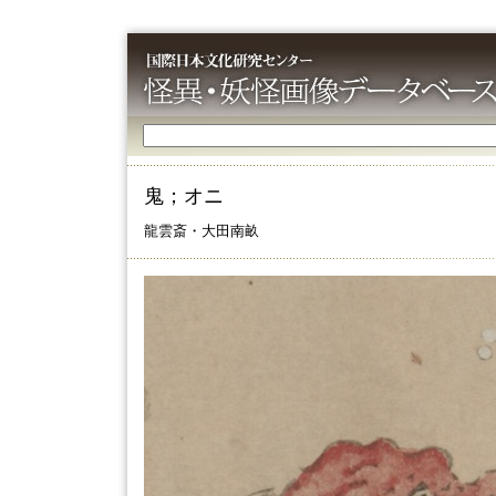
鬼；オニ
龍雲斎・大田南畝