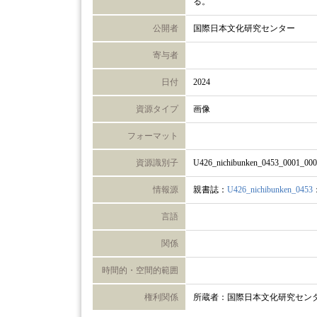
る。
公開者
国際日本文化研究センター
寄与者
日付
2024
資源タイプ
画像
フォーマット
資源識別子
U426_nichibunken_0453_0001_00
情報源
親書誌：
U426_nichibunken_0453
言語
関係
時間的・空間的範囲
権利関係
所蔵者：国際日本文化研究セン