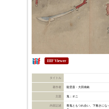
IIIF Viewer
タイトル
著作者
龍雲斎・大田南畝
主題
鬼；オニ
内容記述
青鬼ともつれ合い、下敷きにな