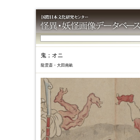
鬼；オニ
龍雲斎・大田南畝