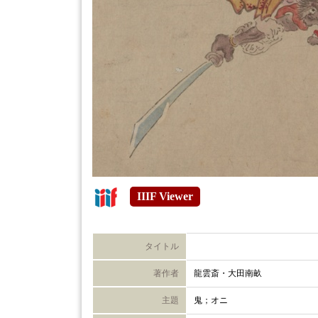
IIIF Viewer
タイトル
著作者
龍雲斎・大田南畝
主題
鬼；オニ