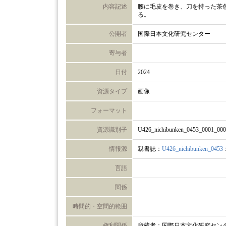
内容記述
腰に毛皮を巻き、刀を持った茶
る。
公開者
国際日本文化研究センター
寄与者
日付
2024
資源タイプ
画像
フォーマット
資源識別子
U426_nichibunken_0453_0001_00
情報源
親書誌：
U426_nichibunken_0453
言語
関係
時間的・空間的範囲
権利関係
所蔵者：国際日本文化研究セン