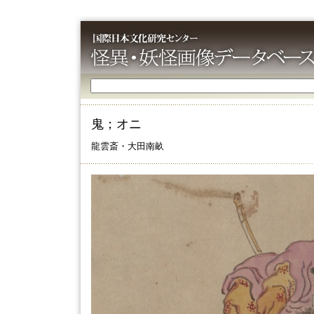
鬼；オニ
龍雲斎・大田南畝