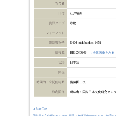
寄与者
日付
江戸後期
資源タイプ
巻物
フォーマット
資源識別子
U426_nichibunken_0451
情報源
BB10545303
→全体画像をみる
言語
日本語
関係
時間的・空間的範囲
備後国三次
権利関係
所蔵者：国際日本文化研究セン
▲Page Top
国際日本文化研究センター
|
怪異・妖怪画像データベース検索ペ