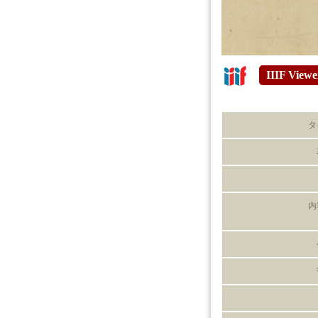
IIIF Viewe
タ
内