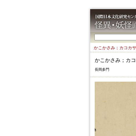
かこかさみ；カコカ
かこかさみ；カコ
長岡多門