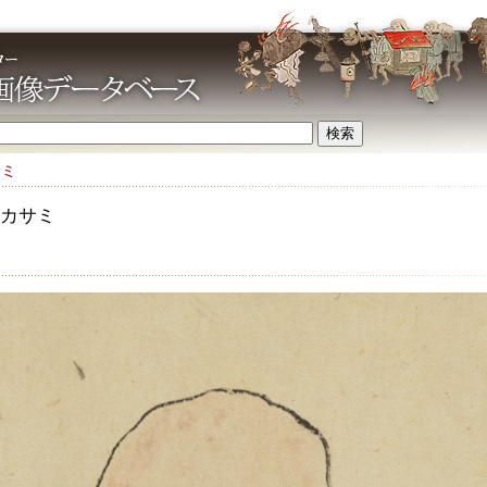
サミ
カサミ