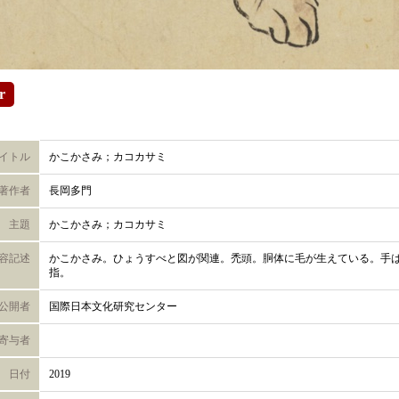
r
イトル
かこかさみ；カコカサミ
著作者
長岡多門
主題
かこかさみ；カコカサミ
容記述
かこかさみ。ひょうすべと図が関連。禿頭。胴体に毛が生えている。手
指。
公開者
国際日本文化研究センター
寄与者
日付
2019