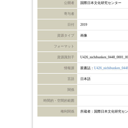
公開者
国際日本文化研究センター
寄与者
日付
2019
資源タイプ
画像
フォーマット
資源識別子
U426_nichibunken_0448_0001_0
情報源
親書誌：
U426_nichibunken_044
言語
日本語
関係
時間的・空間的範囲
権利関係
所蔵者：国際日本文化研究セ