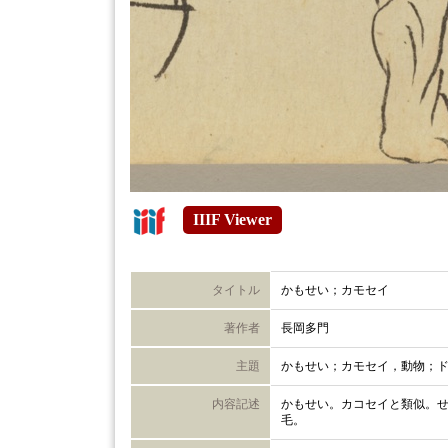
IIIF Viewer
タイトル
かもせい；カモセイ
著作者
長岡多門
主題
かもせい；カモセイ，動物；
内容記述
かもせい。カコセイと類似。
毛。