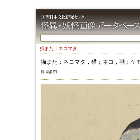
猫また；ネコマタ
猫また；ネコマタ，猫；ネコ，獣；ケ
長岡多門