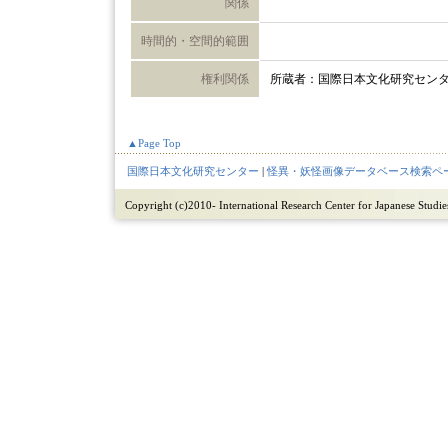
関係
時間的・空間的範囲
権利関係
所蔵者：国際日本文化研究セン
▲Page Top
国際日本文化研究センター
|
怪異・妖怪画像データベース検索ペ
Copyright (c)2010- International Research Center for Japanese Studies