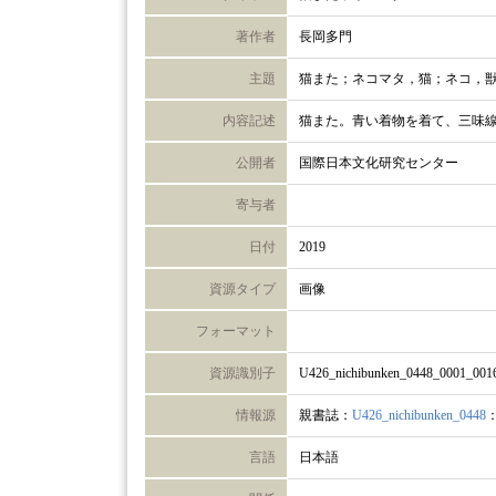
著作者
長岡多門
主題
猫また；ネコマタ，猫；ネコ，
内容記述
猫また。青い着物を着て、三味
公開者
国際日本文化研究センター
寄与者
日付
2019
資源タイプ
画像
フォーマット
資源識別子
U426_nichibunken_0448_0001_001
情報源
親書誌：
U426_nichibunken_0448
言語
日本語