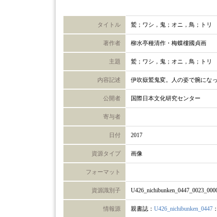
タイトル
鷲；ワシ，鬼；オニ，鳥；トリ
著作者
柳水亭種清作・梅蝶樓國貞画
主題
鷲；ワシ，鬼；オニ，鳥；トリ
内容記述
伊吹嶽鷲鬼変。人の姿で腕にな
公開者
国際日本文化研究センター
寄与者
日付
2017
資源タイプ
画像
フォーマット
資源識別子
U426_nichibunken_0447_0023_000
情報源
親書誌：
U426_nichibunken_0447