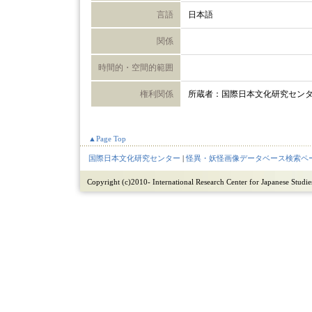
言語
日本語
関係
時間的・空間的範囲
権利関係
所蔵者：国際日本文化研究セン
▲Page Top
国際日本文化研究センター
|
怪異・妖怪画像データベース検索ペ
Copyright (c)2010- International Research Center for Japanese Studies