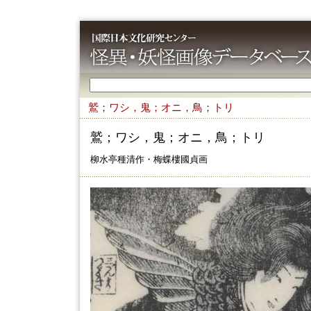
鷲；ワシ，鬼；オニ，鳥；トリ
鷲；ワシ，鬼；オニ，鳥；トリ
柳水亭種清作・梅蝶樓國貞画