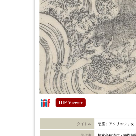
IIIF Viewer
タイトル
悪霊；アクリョウ，女
著作者
柳水亭種清作・梅蝶樓