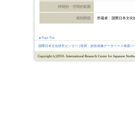
時間的・空間的範囲
権利関係
所蔵者：国際日本文化
▲Page Top
国際日本文化研究センター
|
怪異・妖怪画像データベース検索ペ
Copyright (c)2010- International Research Center for Japanese Studies