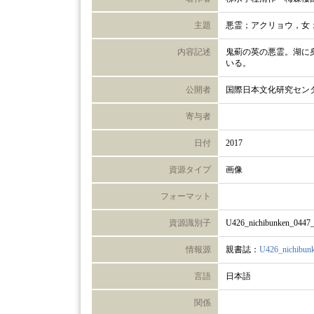
主題
悪霊；アクリョウ，女
内容記述
鬼薊の英の悪霊。湖に
いる。
公開者
国際日本文化研究セン
寄与者
日付
2017
資源タイプ
画像
フォーマット
資源識別子
U426_nichibunken_0447
情報源
親書誌：
U426_nichibun
言語
日本語
関係