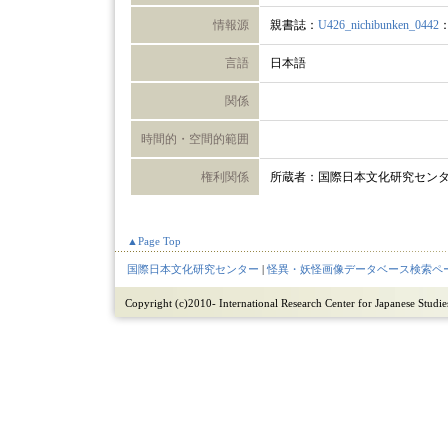
情報源
親書誌：
U426_nichibunken_0442
言語
日本語
関係
時間的・空間的範囲
権利関係
所蔵者：国際日本文化研究セン
▲Page Top
国際日本文化研究センター
|
怪異・妖怪画像データベース検索ペ
Copyright (c)2010- International Research Center for Japanese Studies