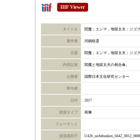
IIIF Viewer
タイトル
閻魔；エンマ，地獄太夫；ジゴ
著作者
河鍋暁斎
主題
閻魔；エンマ，地獄太夫；ジゴ
内容記述
閻魔と地獄太夫の相合傘。
公開者
国際日本文化研究センター
寄与者
日付
2017
資源タイプ
画像
フォーマット
資源識別子
U426_nichibunken_0442_0012_000