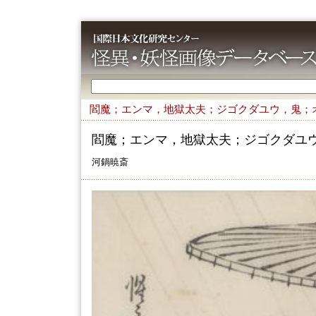
閻魔；エンマ，地獄太夫；ジゴクダユウ，鬼；
閻魔；エンマ，地獄太夫；ジゴクダユ
河鍋暁斎