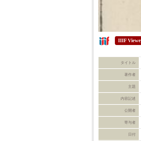
IIIF Viewe
タイトル
著作者
主題
内容記述
公開者
寄与者
日付