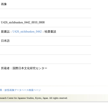
画像
U426_nichibunken_0442_0010_0008
親書誌：
U426_nichibunken_0442
：暁齋畫談
日本語
所蔵者：国際日本文化研究センター
異・妖怪画像データベース検索ページ
search Center for Japanese Studies, Kyoto, Japan. All rights reserved.