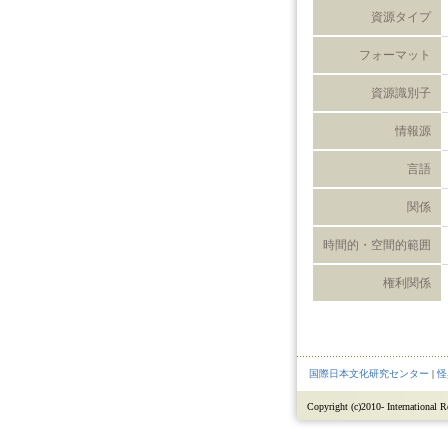
資源タイプ
フォーマット
資源識別子
情報源
言語
関係
時間的・空間的範囲
権利関係
国際日本文化研究センター
|
怪
Copyright (c)2010- International Re