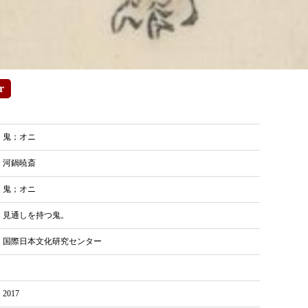
r
鬼；オニ
河鍋暁斎
鬼；オニ
見通しを持つ鬼。
国際日本文化研究センター
2017