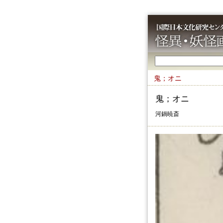
鬼；オニ
鬼；オニ
河鍋暁斎