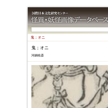
鬼；オニ
鬼；オニ
河鍋暁斎