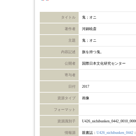
タイトル
鬼；オニ
著作者
河鍋暁斎
主題
鬼；オニ
内容記述
旗を持つ鬼。
公開者
国際日本文化研究センター
寄与者
日付
2017
資源タイプ
画像
フォーマット
資源識別子
U426_nichibunken_0442_0010_000
情報源
親書誌：
U426_nichibunken_0442