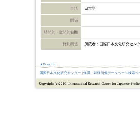
言語
日本語
関係
時間的・空間的範囲
権利関係
所蔵者：国際日本文化研究セン
▲Page Top
国際日本文化研究センター
|
怪異・妖怪画像データベース検索ペ
Copyright (c)2010- International Research Center for Japanese Studies