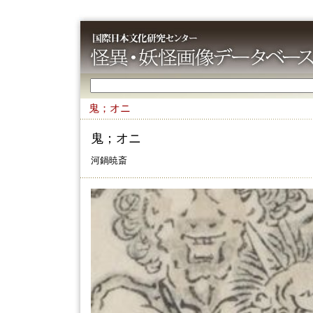
鬼；オニ
鬼；オニ
河鍋暁斎