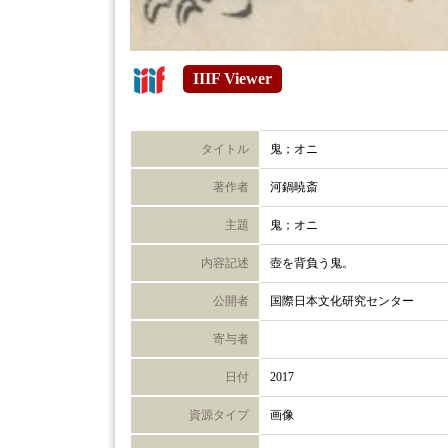
IIIF Viewer
タイトル
鬼；オニ
著作者
河鍋暁斎
主題
鬼；オニ
内容記述
壺を背負う鬼。
公開者
国際日本文化研究センター
寄与者
日付
2017
資源タイプ
画像