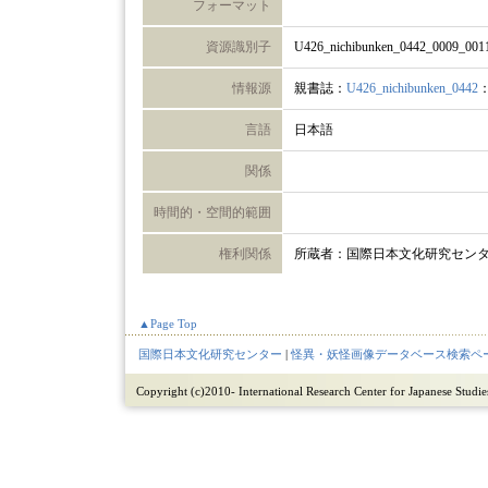
フォーマット
資源識別子
U426_nichibunken_0442_0009_001
情報源
親書誌：
U426_nichibunken_0442
言語
日本語
関係
時間的・空間的範囲
権利関係
所蔵者：国際日本文化研究セン
▲Page Top
国際日本文化研究センター
|
怪異・妖怪画像データベース検索ペ
Copyright (c)2010- International Research Center for Japanese Studies