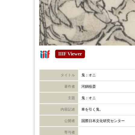
IIIF Viewer
タイトル
鬼；オニ
著作者
河鍋暁斎
主題
鬼；オニ
内容記述
車を引く鬼。
公開者
国際日本文化研究センター
寄与者