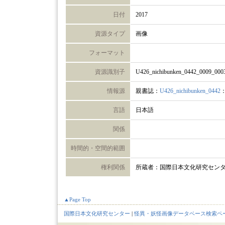
日付
2017
資源タイプ
画像
フォーマット
資源識別子
U426_nichibunken_0442_0009_000
情報源
親書誌：
U426_nichibunken_0442
言語
日本語
関係
時間的・空間的範囲
権利関係
所蔵者：国際日本文化研究セン
▲Page Top
国際日本文化研究センター
|
怪異・妖怪画像データベース検索ペ