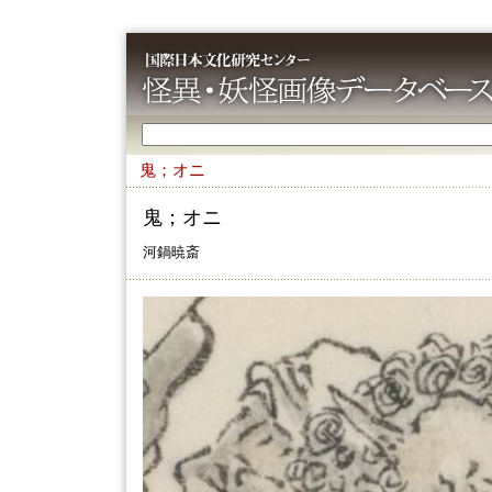
鬼；オニ
鬼；オニ
河鍋暁斎