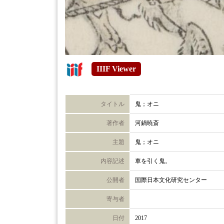
IIIF Viewer
タイトル
鬼；オニ
著作者
河鍋暁斎
主題
鬼；オニ
内容記述
車を引く鬼。
公開者
国際日本文化研究センター
寄与者
日付
2017