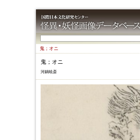
鬼；オニ
鬼；オニ
河鍋暁斎