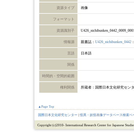
資源タイプ
画像
フォーマット
資源識別子
U426_nichibunken_0442_0009_000
情報源
親書誌：
U426_nichibunken_0442
言語
日本語
関係
時間的・空間的範囲
権利関係
所蔵者：国際日本文化研究セン
▲Page Top
国際日本文化研究センター
|
怪異・妖怪画像データベース検索ペ
Copyright (c)2010- International Research Center for Japanese Studies