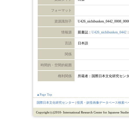
フォーマット
資源識別子
U426_nichibunken_0442_0008_000
情報源
親書誌：
U426_nichibunken_0442
言語
日本語
関係
時間的・空間的範囲
権利関係
所蔵者：国際日本文化研究セン
▲Page Top
国際日本文化研究センター
|
怪異・妖怪画像データベース検索ペ
Copyright (c)2010- International Research Center for Japanese Studies