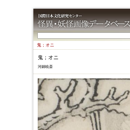
鬼；オニ
鬼；オニ
河鍋暁斎