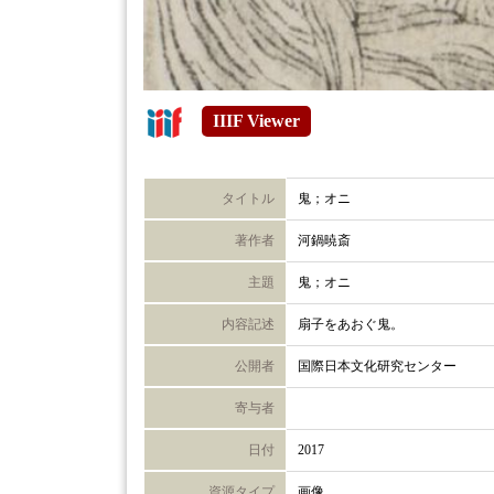
IIIF Viewer
タイトル
鬼；オニ
著作者
河鍋暁斎
主題
鬼；オニ
内容記述
扇子をあおぐ鬼。
公開者
国際日本文化研究センター
寄与者
日付
2017
資源タイプ
画像