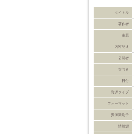
タイトル
著作者
主題
内容記述
公開者
寄与者
日付
資源タイプ
フォーマット
資源識別子
情報源