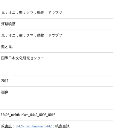
鬼；オニ，熊；クマ，動物；ドウブツ
河鍋暁斎
鬼；オニ，熊；クマ，動物；ドウブツ
熊と鬼。
国際日本文化研究センター
2017
画像
U426_nichibunken_0442_0006_0016
親書誌：
U426_nichibunken_0442
：暁齋畫談