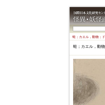
蛙；カエル，動物；
蛙；カエル，動物