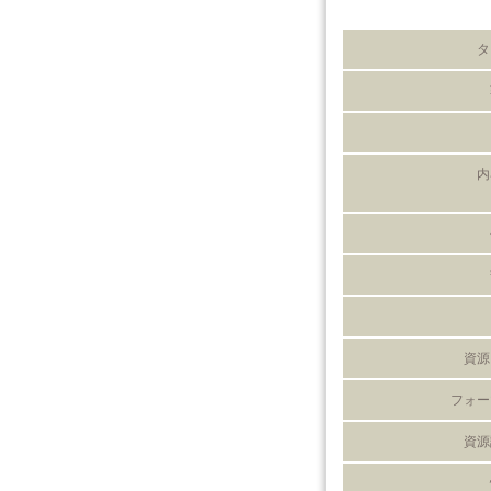
タ
内
資源
フォー
資源