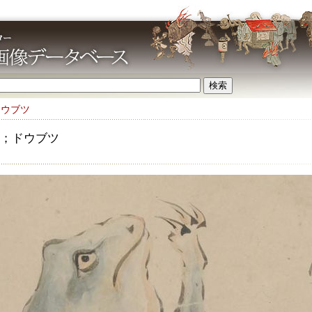
ドウブツ
；ドウブツ