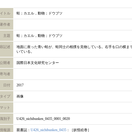
イトル
蛙；カエル，動物；ドウブツ
著作者
主題
蛙；カエル，動物；ドウブツ
容記述
地面に座った青い蛙が、蛙同士の相撲を見物している。右手を口の横ま
いている。
公開者
国際日本文化研究センター
寄与者
日付
2017
タイプ
画像
マット
識別子
U426_nichibunken_0435_0001_0020
情報源
親書誌：
U426_nichibunken_0435
：［妖怪絵巻］