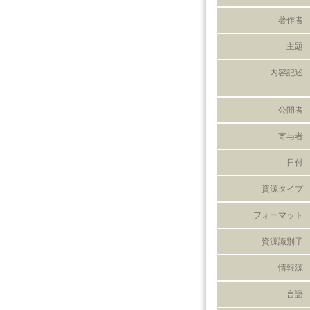
著作者
主題
内容記述
公開者
寄与者
日付
資源タイプ
フォーマット
資源識別子
情報源
言語