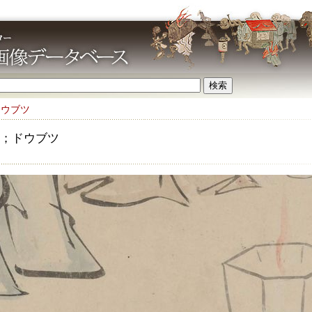
ドウブツ
；ドウブツ