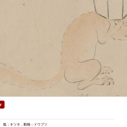
r
狐；キツネ，動物；ドウブツ