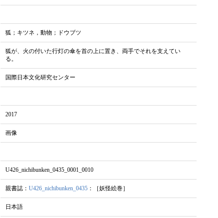
狐；キツネ，動物；ドウブツ
狐が、火の付いた行灯の傘を首の上に置き、両手でそれを支えてい
る。
国際日本文化研究センター
2017
画像
U426_nichibunken_0435_0001_0010
親書誌：
U426_nichibunken_0435
：［妖怪絵巻］
日本語