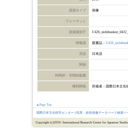
資源タイプ
画像
フォーマット
資源識別子
U426_nichibunken_0432
情報源
親書誌：
U426_nichibun
言語
日本語
関係
時間的・空間的範囲
権利関係
所蔵者：国際日本文化
▲Page Top
国際日本文化研究センター
|
怪異・妖怪画像データベース検索ペ
Copyright (c)2010- International Research Center for Japanese Studies