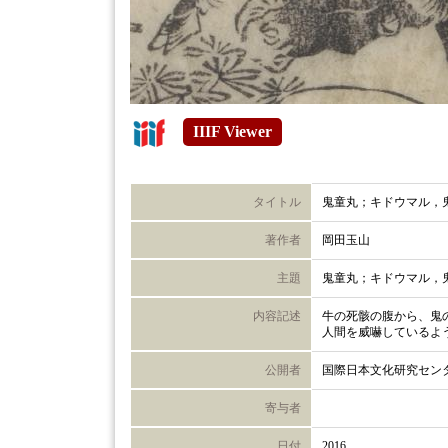
IIIF Viewer
タイトル
鬼童丸；キドウマル，
著作者
岡田玉山
主題
鬼童丸；キドウマル，
内容記述
牛の死骸の腹から、鬼
人間を威嚇しているよ
公開者
国際日本文化研究セン
寄与者
日付
2016