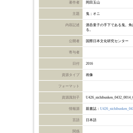
著作者
岡田玉山
主題
鬼；オニ
内容記述
酒呑童子の手下である鬼。角
る。
公開者
国際日本文化研究センター
寄与者
日付
2016
資源タイプ
画像
フォーマット
資源識別子
U426_nichibunken_0432_0014_
情報源
親書誌：
U426_nichibunken_04
言語
日本語
関係