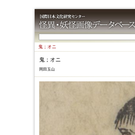
鬼；オニ
鬼；オニ
岡田玉山