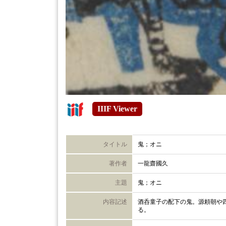
IIIF Viewer
タイトル
鬼；オニ
著作者
一龍齋國久
主題
鬼；オニ
内容記述
酒呑童子の配下の鬼。源頼朝や
る。