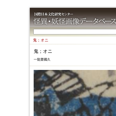
鬼；オニ
鬼；オニ
一龍齋國久