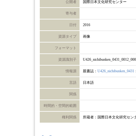
公開者
国際日本文化研究センター
寄与者
日付
2016
資源タイプ
画像
フォーマット
資源識別子
U426_nichibunken_0431_0012_00
情報源
親書誌：
U426_nichibunken_0431
言語
日本語
関係
時間的・空間的範囲
権利関係
所蔵者：国際日本文化研究セン