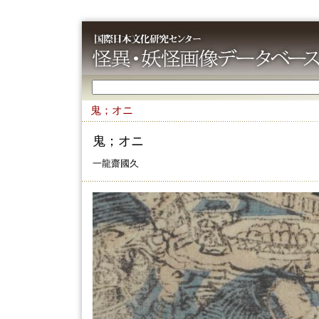
鬼；オニ
鬼；オニ
一龍齋國久