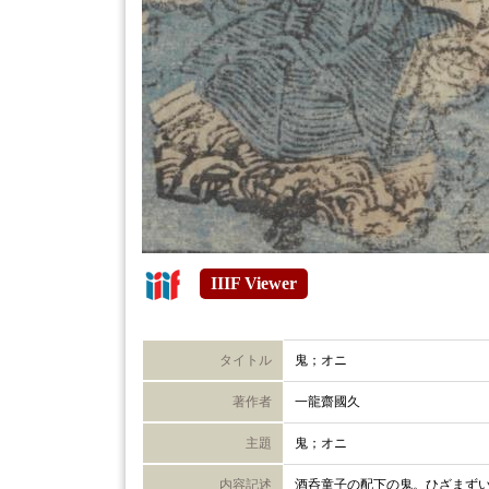
IIIF Viewer
タイトル
鬼；オニ
著作者
一龍齋國久
主題
鬼；オニ
内容記述
酒呑童子の配下の鬼。ひざまず