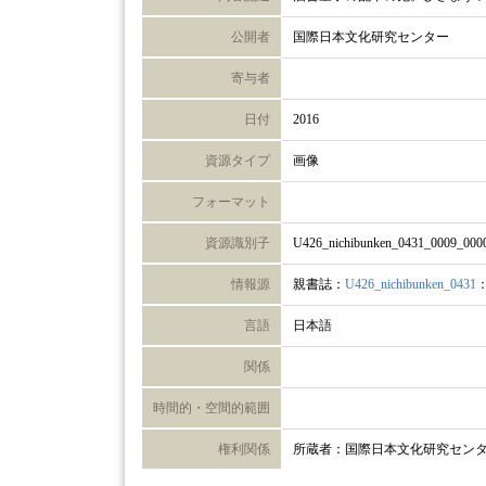
公開者
国際日本文化研究センター
寄与者
日付
2016
資源タイプ
画像
フォーマット
資源識別子
U426_nichibunken_0431_0009_000
情報源
親書誌：
U426_nichibunken_0431
言語
日本語
関係
時間的・空間的範囲
権利関係
所蔵者：国際日本文化研究セン