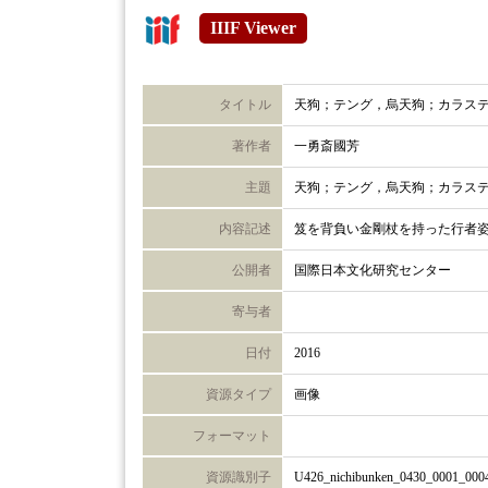
IIIF Viewer
タイトル
天狗；テング，烏天狗；カラス
著作者
一勇斎國芳
主題
天狗；テング，烏天狗；カラス
内容記述
笈を背負い金剛杖を持った行者
公開者
国際日本文化研究センター
寄与者
日付
2016
資源タイプ
画像
フォーマット
資源識別子
U426_nichibunken_0430_0001_000