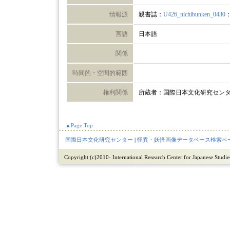
情報源
親書誌：
U426_nichibunken_0430
言語
日本語
関係
時間的・空間的範囲
権利関係
所蔵者：国際日本文化研究セン
▲Page Top
国際日本文化研究センター
|
怪異・妖怪画像データベース検索ペ
Copyright (c)2010- International Research Center for Japanese Studies