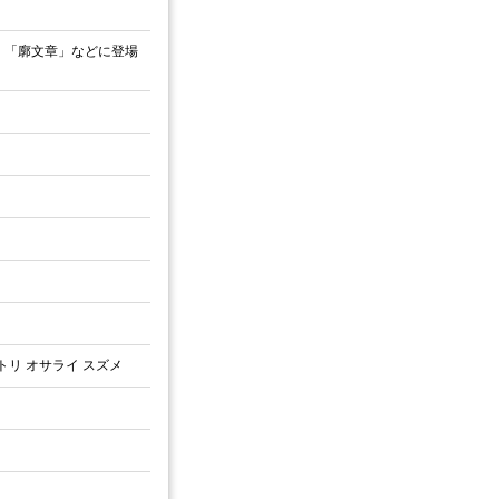
」「廓文章」などに登場
リ オサライ スズメ