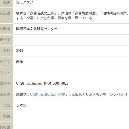
主題
雀；スズメ
容記述
歌舞伎「夕霧名残の正月」、浄瑠璃「夕霧阿波鳴渡」「傾城阿波の鳴門
する「夕霧」に扮した雀。着物を着て座っている。
公開者
国際日本文化研究センター
寄与者
日付
2015
タイプ
画像
マット
識別子
U426_nichibunken_0400_0001_0023
情報源
親書誌：
U426_nichibunken_0400
：しん板おとりおさらい雀；シンパン オト
言語
日本語
関係
的範囲