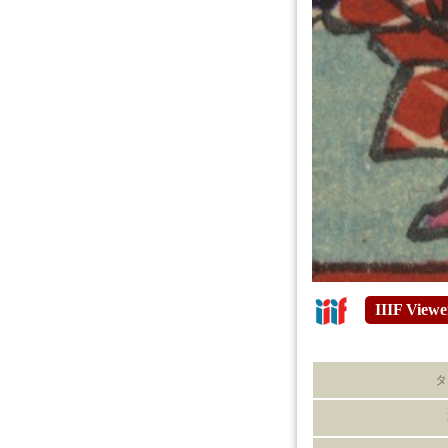
IIIF Viewe
タ