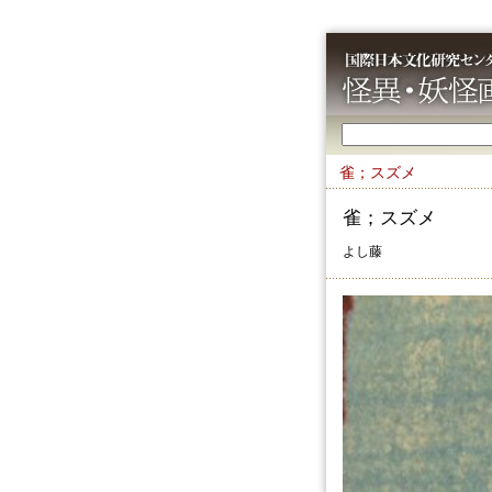
雀；スズメ
雀；スズメ
よし藤