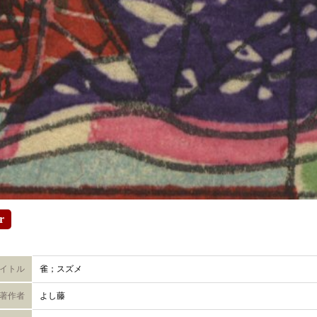
r
イトル
雀；スズメ
著作者
よし藤