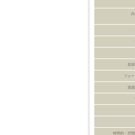
内
資源
フォー
資源
時間的・空間