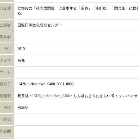
容記述
歌舞伎の「積恋雪関扉」に登場する「宗貞」「小町姫」「関兵衛」に扮
る。
公開者
国際日本文化研究センター
寄与者
日付
2015
タイプ
画像
マット
識別子
U426_nichibunken_0400_0001_0000
情報源
親書誌：
U426_nichibunken_0400
：しん板おとりおさらい雀；シンパン オト
言語
日本語
関係
的範囲