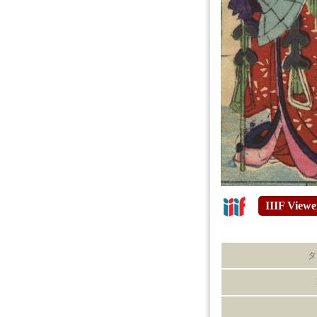
IIIF Viewe
タ