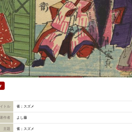
r
イトル
雀；スズメ
著作者
よし藤
主題
雀；スズメ