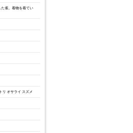
した雀。着物を着てい
リ オサライ スズメ