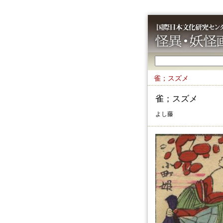
雀；スズメ
雀；スズメ
よし藤