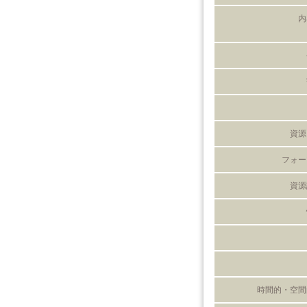
内
資源
フォー
資源
時間的・空間