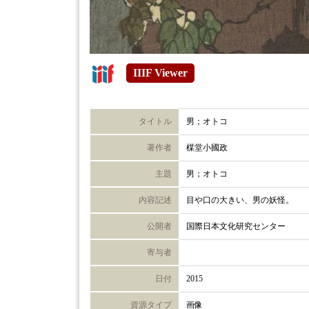
IIIF Viewer
タイトル
男；オトコ
著作者
楳堂小國政
主題
男；オトコ
内容記述
目や口の大きい、男の妖怪。
公開者
国際日本文化研究センター
寄与者
日付
2015
資源タイプ
画像