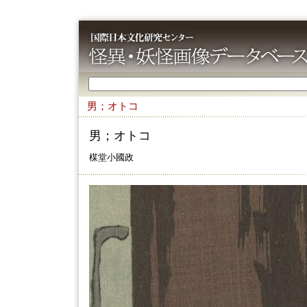
男；オトコ
男；オトコ
楳堂小國政