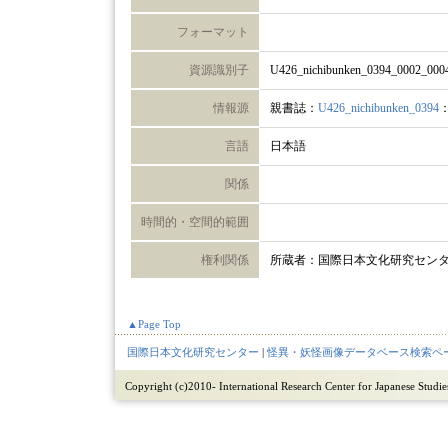
フォーマット
資源識別子
U426_nichibunken_0394_0002_000
情報源
親書誌：
U426_nichibunken_0394
言語
日本語
関係
時間的・空間的範囲
権利関係
所蔵者：国際日本文化研究セン
▲Page Top
国際日本文化研究センター
|
怪異・妖怪画像データベース検索ペ
Copyright (c)2010- International Research Center for Japanese Studies