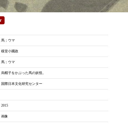
r
馬；ウマ
楳堂小國政
馬；ウマ
烏帽子をかぶった馬の妖怪。
国際日本文化研究センター
2015
画像