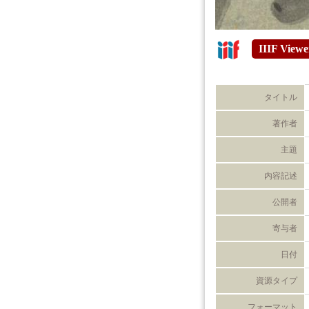
IIIF Viewe
タイトル
著作者
主題
内容記述
公開者
寄与者
日付
資源タイプ
フォーマット